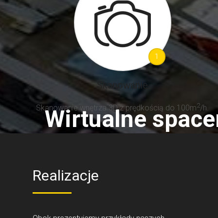
Wirtualne space
Realistyczne w
Jak to działa?