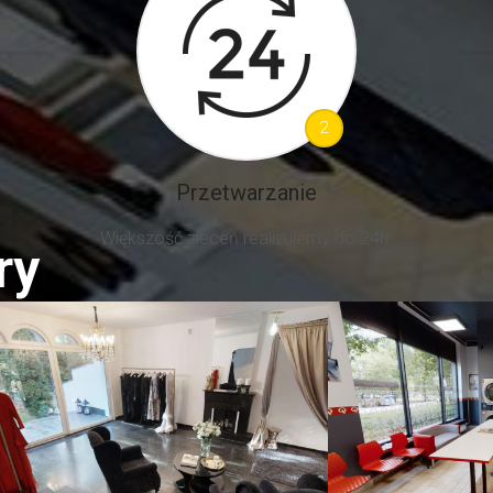
ry
nętrza 3D Warszawa